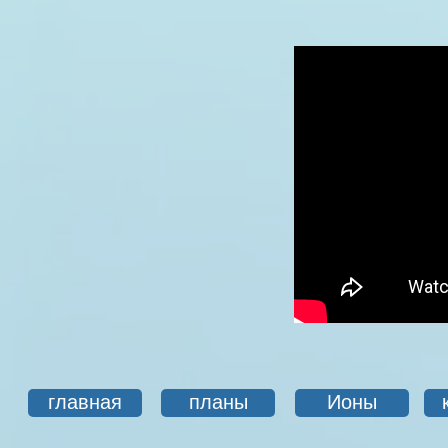
главная
планы
Ионы